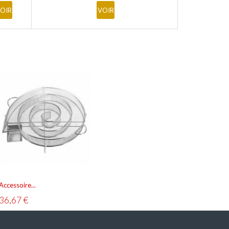
AJOU
OIR
VOIR
Accessoire...
36,67 €