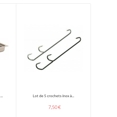
..
Lot de 5 crochets inox à...
grand
7,50 €