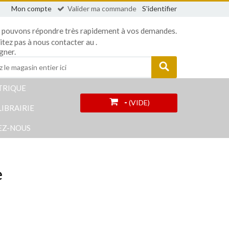
Mon compte
Valider ma commande
S'identifier
 pouvons répondre très rapidement à vos demandes.
sitez pas à nous contacter au
.
gner.
TRIQUE
-
(VIDE)
LIBRAIRIE
EZ-NOUS
e