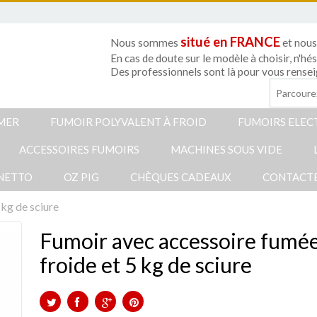
situé en FRANCE
Nous sommes
et nous
En cas de doute sur le modèle à choisir, n'hé
Des professionnels sont là pour vous rensei
UMER
FUMOIR POLYVALENT À FROID
FUMOIRS ELEC
ACCESSOIRES FUMOIRS
MACHINES SOUS VIDE
NETTO
OZ PIG
CHÈQUES CADEAUX
CONTACT
 kg de sciure
Fumoir avec accessoire fumé
froide et 5 kg de sciure
TWEET
PARTAGER
GOOGLE+
PINTEREST