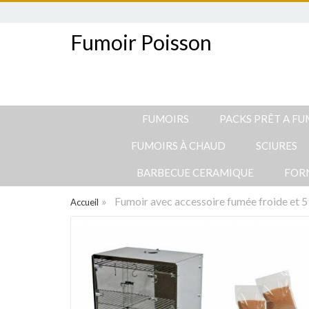
Fumoir Poisson
FUMOIRS
PACKS PRÊT A F
FUMOIRS À CHAUD
SCIURES
BARBECUE CERAMIQUE
FOR
»
Fumoir avec accessoire fumée froide et 5
Accueil