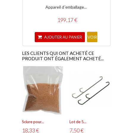
Appareil d´emballage...
Gra
199,17 €
AJOUTER AU PANIER
A
VOIR
LES CLIENTS QUI ONT ACHETÉ CE
PRODUIT ONT ÉGALEMENT ACHETÉ...
Sciure pour...
Lot de 5...
Accessoir
18,33 €
7,50 €
36,67 