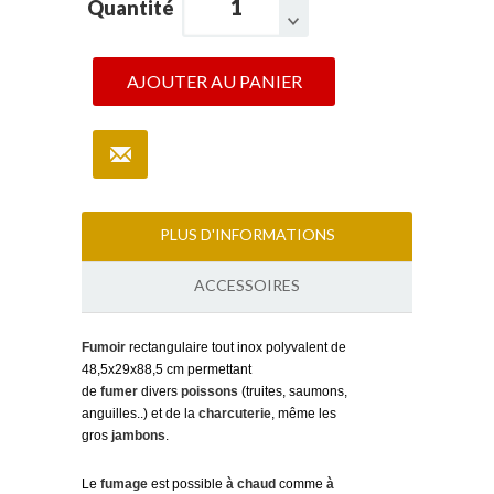
Quantité
AJOUTER AU PANIER
PLUS D'INFORMATIONS
ACCESSOIRES
Fumoir
rectangulaire tout inox polyvalent de
48,5x29x88,5 cm permettant
de
fumer
divers
poissons
(truites, saumons,
anguilles..) et de la
charcuterie
, même les
gros
jambons
.
Le
fumage
est possible
à chaud
comme
à