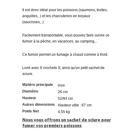
Il est donc idéal pour les poissons (saumons, truites,
anguilles,..) et les charcuteries en boyaux
(saucisses,..).
Facilement transportable, vous pouvez faire suivre ce
fumoir à la pêche, en vacances, au camping,..
Ce fumoir permet un fumage à chaud comme à froid.
Livré avec 6 crochets S, ainsi qu'un petit sachet de
sciure.
Matière principale
inox
Diamètre
26 cm
Hauteur
52/93 cm
Autres dimensions
Hauteur utile : 67 cm
Poids Net
4,55 kg
Nous vous offrons un sachet de sciure pour
fumer vos premiers poissons