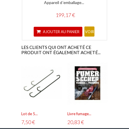
Appareil d´emballage...
Gra
199,17 €
AJOUTER AU PANIER
A
VOIR
LES CLIENTS QUI ONT ACHETÉ CE
PRODUIT ONT ÉGALEMENT ACHETÉ...
Lot de 5...
Livre fumage...
Fumaisons
7,50 €
20,83 €
12,50 