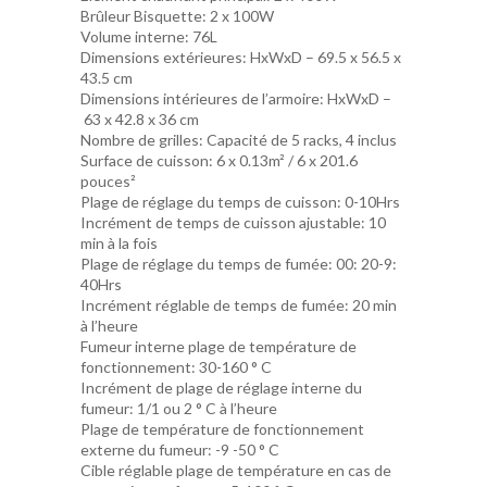
Brûleur Bisquette:
2 x 100W
Volume interne:
76L
Dimensions extérieures:
HxWxD – 69.5 x 56.5 x
43.5 cm
Dimensions intérieures de l’armoire:
HxWxD –
63 x 42.8 x 36 cm
Nombre de grilles:
Capacité de 5 racks, 4 inclus
Surface de cuisson:
6 x 0.13m² / 6 x 201.6
pouces²
Plage de réglage du temps de cuisson:
0-10Hrs
Incrément de temps de cuisson ajustable:
10
min à la fois
Plage de réglage du temps de fumée:
00: 20-9:
40Hrs
Incrément réglable de temps de fumée:
20 min
à l’heure
Fumeur interne plage de température de
fonctionnement:
30-160 ° C
Incrément de plage de réglage interne du
fumeur:
1/1 ou 2 ° C à l’heure
Plage de température de fonctionnement
externe du fumeur:
-9 -50 ° C
Cible réglable plage de température en cas de