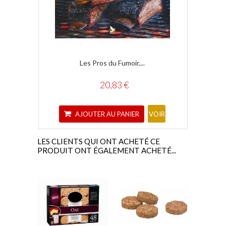
Les Pros du Fumoir,...
Sc
20,83 €
AJOUTER AU PANIER
A
VOIR
LES CLIENTS QUI ONT ACHETÉ CE
PRODUIT ONT ÉGALEMENT ACHETÉ...