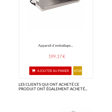
Appareil d´emballage...
Gra
199,17 €
AJOUTER AU PANIER
A
VOIR
LES CLIENTS QUI ONT ACHETÉ CE
PRODUIT ONT ÉGALEMENT ACHETÉ...