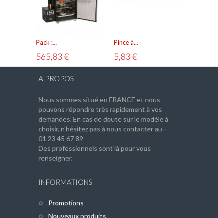
Résistance électrique de...
90,83 €
Pack :...
Pince à...
Grille de..
565,83 €
5,83 €
20,83 
AJOUTER AU PANIER
VOIR
A PROPOS
Nous sommes situé en FRANCE et nous
pouvons répondre très rapidement à vos
demandes. En cas de doute sur le modèle à
choisir, n'hésitez pas à nous contacter au -
01 23 45 67 89
Des professionnels sont là pour vous
renseigner.
INFORMATIONS
Promotions
Nouveaux produits