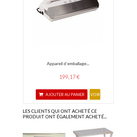
Appareil d´emballage...
Gra
199,17 €
AJOUTER AU PANIER
A
VOIR
LES CLIENTS QUI ONT ACHETÉ CE
PRODUIT ONT ÉGALEMENT ACHETÉ...