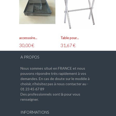
accessoire...
Table pour...
Pince chef
30,00 €
31,67 €
10,83 
A PROPOS
Nous sommes situé en FRANCE et nous
pouvons répondre très rapidement à vos
demandes. En cas de doute sur le modèle à
choisir, n'hésitez pas à nous contacter au -
01 23 45 67 89
Des professionnels sont là pour vous
renseigner.
INFORMATIONS