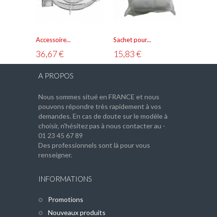
Résistance électrique de...
90,83 €
Accessoire...
Sachet pour...
Bac...
36,67 €
15,83 €
16,58 
AJOUTER AU PANIER
VOIR
A PROPOS
Nous sommes situé en FRANCE et nous
pouvons répondre très rapidement à vos
demandes. En cas de doute sur le modèle à
choisir, n'hésitez pas à nous contacter au -
01 23 45 67 89
Des professionnels sont là pour vous
renseigner.
INFORMATIONS
Promotions
Nouveaux produits