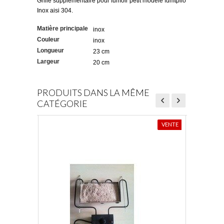
Grille supplémentaire pour fumoir petit modèle fumtpilo
Inox aisi 304.
Matière principale
inox
Couleur
inox
Longueur
23 cm
Largeur
20 cm
PRODUITS DANS LA MÊME
CATÉGORIE
VENTE