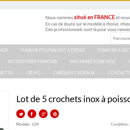
situé en FRANCE
Nous sommes
et nous
En cas de doute sur le modèle à choisir, n'hé
Des professionnels sont là pour vous rensei
UMER
FUMOIR POLYVALENT À FROID
FUMOIRS ELEC
ACCESSOIRES FUMOIRS
MACHINES SOUS VIDE
NETTO
OZ PIG
CHÈQUES CADEAUX
CONTACT
Lot de 5 crochets inox à poiss
TWEET
PARTAGER
GOOGLE+
PINTEREST
Modèle :
034
Condition