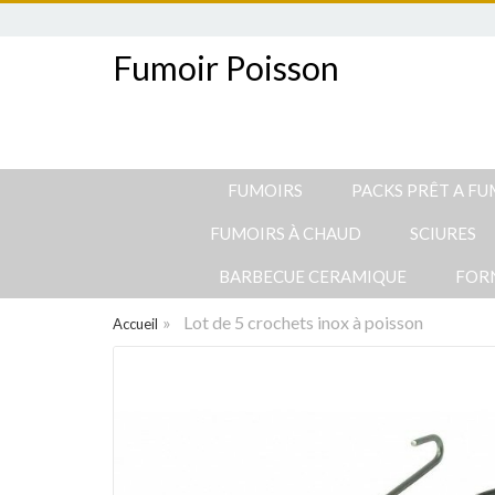
Fumoir Poisson
FUMOIRS
PACKS PRÊT A F
FUMOIRS À CHAUD
SCIURES
BARBECUE CERAMIQUE
FOR
»
Lot de 5 crochets inox à poisson
Accueil