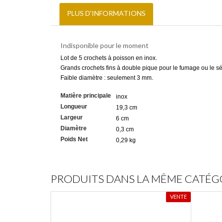
PLUS D'INFORMATIONS
Indisponible pour le moment
Lot de 5 crochets à poisson en inox.
Grands crochets fins à double pique pour le fumage ou le 
Faible diamètre : seulement 3 mm.
Matière principale
inox
Longueur
19,3 cm
Largeur
6 cm
Diamètre
0,3 cm
Poids Net
0,29 kg
PRODUITS DANS LA MÊME CATÉG
VENTE