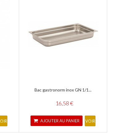
Bac gastronorm inox GN 1/1...
grand
16,58 €
AJOUTER AU PANIER
AJOU
OIR
VOIR