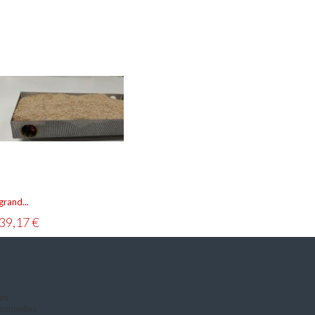
grand...
39,17 €
es
sonnelles