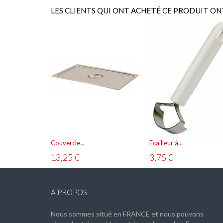
LES CLIENTS QUI ONT ACHETÉ CE PRODUIT ON
Résistance électrique de...
90,83 €
AJOUTER AU PANIER
VOIR
Couvercle...
Ecailleur à...
13,25 €
3,75 €
A PROPOS
Nous sommes situé en FRANCE et nous pouvons