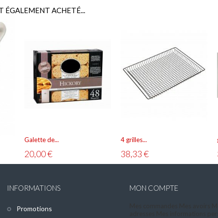
T ÉGALEMENT ACHETÉ...
Galette de...
4 grilles...
20,00 €
38,33 €
INFORMATIONS
MON COMPTE
Mes commandes
Mes avoirs
M
Promotions
adresses
Mes informations per