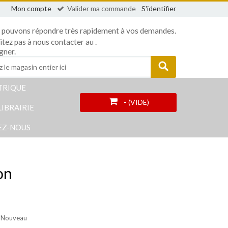
Mon compte
Valider ma commande
S'identifier
 pouvons répondre très rapidement à vos demandes.
sitez pas à nous contacter au
.
gner.
TRIQUE
-
(VIDE)
LIBRAIRIE
EZ-NOUS
on
: Nouveau