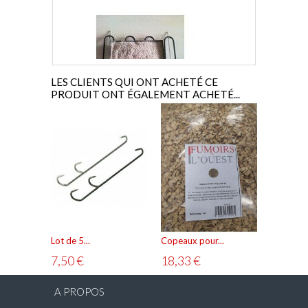
A
LES CLIENTS QUI ONT ACHETÉ CE
PRODUIT ONT ÉGALEMENT ACHETÉ...
Résistance électrique de...
90,83 €
Lot de 5...
Copeaux pour...
Pince chef
7,50 €
18,33 €
10,83 
AJOUTER AU PANIER
VOIR
A PROPOS