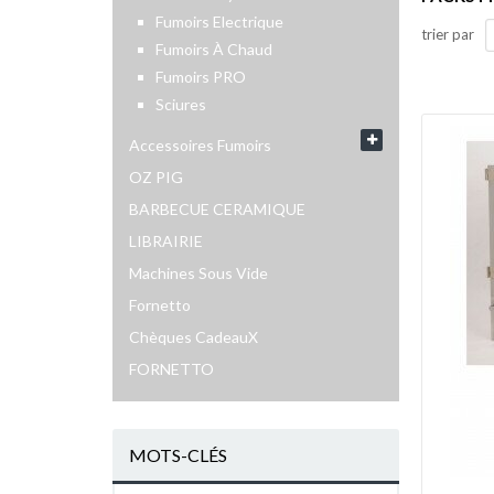
Fumoirs Electrique
trier par
Fumoirs À Chaud
Fumoirs PRO
Sciures
Accessoires Fumoirs
OZ PIG
BARBECUE CERAMIQUE
LIBRAIRIE
Machines Sous Vide
Fornetto
Chèques CadeauX
FORNETTO
MOTS-CLÉS