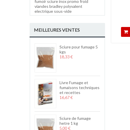
fumoir
sciure
inox
promo
froid
viandes
bradley
polyvalent
electrique
sous-vide
MEILLEURES VENTES
Sciure pour fumage 5
kgs
18,33 €
Livre Fumage et
fumaisons techniques
et recettes
16,67 €
Sciure de fumage
hetre 1 kg
5,00 €