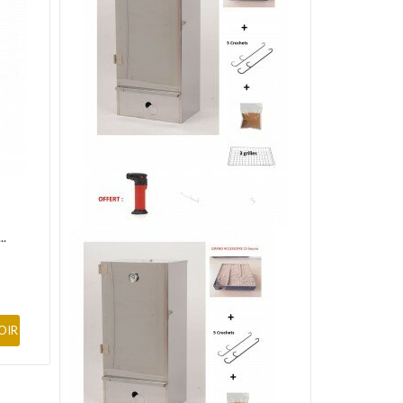
..
OIR