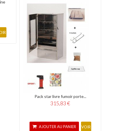
ine
OIR
Pack star livre fumoir porte...
315,83 €
AJOUTER AU PANIER
VOIR