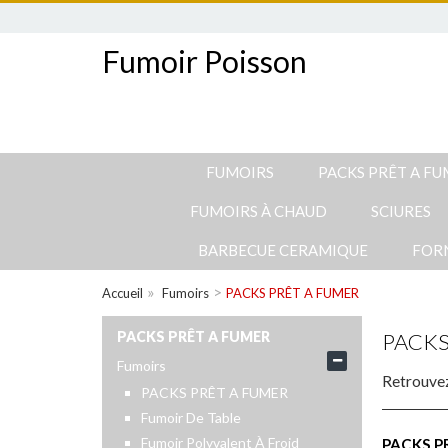
Fumoir Poisson
FUMOIRS
PACKS PRÊT A F
FUMOIRS À CHAUD
SCIURES
BARBECUE CERAMIQUE
FOR
»
>
Accueil
Fumoirs
PACKS PRÊT A FUMER
PACKS PRÊT A FUMER
PACKS
Fumoirs
Retrouvez 
PACKS PRÊT A FUMER
Fumoir De Table
Fumoir Polyvalent À Froid
PACKS P