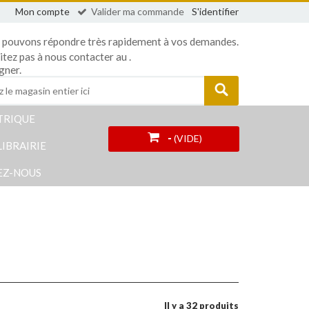
Mon compte
Valider ma commande
S'identifier
 pouvons répondre très rapidement à vos demandes.
sitez pas à nous contacter au
.
gner.
TRIQUE
-
(VIDE)
LIBRAIRIE
EZ-NOUS
Il y a 32 produits