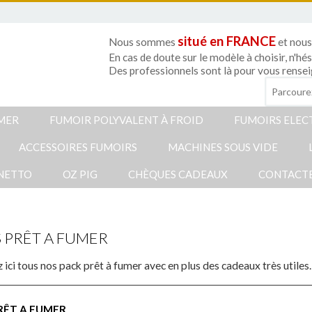
situé en FRANCE
Nous sommes
et nous
En cas de doute sur le modèle à choisir, n'hé
Des professionnels sont là pour vous rensei
UMER
FUMOIR POLYVALENT À FROID
FUMOIRS ELEC
ACCESSOIRES FUMOIRS
MACHINES SOUS VIDE
NETTO
OZ PIG
CHÈQUES CADEAUX
CONTACT
 PRÊT A FUMER
ici tous nos pack prêt à fumer avec en plus des cadeaux très utiles.
RÊT A FUMER