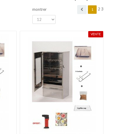
2
3
montrer
1
VENTE