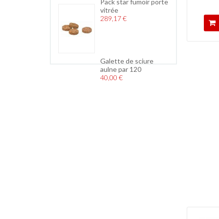
Pack star fumoir porte
vitrée
289,17 €
Galette de sciure
aulne par 120
40,00 €