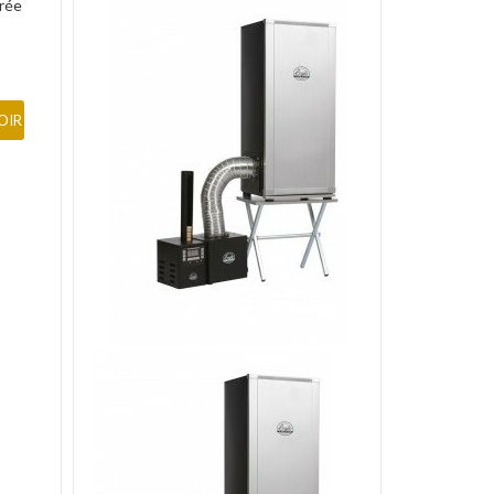
trée
OIR